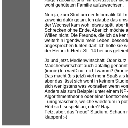
wohl gehüteten Familie aufzuwachsen.
Nun ja, zum Studium der Informatik fällt m
zuwenig dafür getan. Ich glaube das ums
der Wechsel kam wohl etwas spät, aber l
Schrecken ohne Ende. Aber ich möchte au
Willen nicht. Die Freunde, die ich da ke
weiterhin irgendwie mein Leben, besonder
angesprochen fühlen darf. Ich hoffe sie w
der Heinrich-Hertz-Str. 14 bei uns gefeier
Ja und jetzt. Medienwirtschaft. Oder kur
Mädchenwirtschaft auch abfällig genannt
(ironie) Ich weiß nur nicht warum? (/ironie
Das macht (bis jetzt) viel mehr Spaß als 
aber das lässt sich wohl in keinem Stu
sich wenigstens was vorstellen,wenn vo
Anders als zum Beispiel unter einem NP-
Algorithmentheorie oder einer kontext-se
Turingmaschine, welche wiederum in poly
Hört sich suspekt an, oder? Naja.
Fetzt aber, das "neue" Studium. Schaun 
klappen! :-)